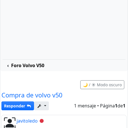
Foro Volvo V50
🌙 / ☀️ Modo oscuro
Compra de volvo v50
1 mensaje • Página
1
de
1
Responder
javitoledo
Desconectado