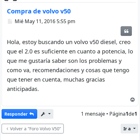
Compra de volvo v50
Mensaje
Mié May 11, 2016 5:55 pm
Citar
Hola, estoy buscando un volvo v50 diesel, creo
que el 2.0 es suficiente en cuanto a potencia, lo
que me gustaría saber son los problemas y
como va, recomendaciones y cosas que tengo
que tener en cuenta, muchas gracias
anticipadas.
A
1 mensaje • Página
1
de
1
Responder
Volver a “Foro Volvo V50”
Ir a