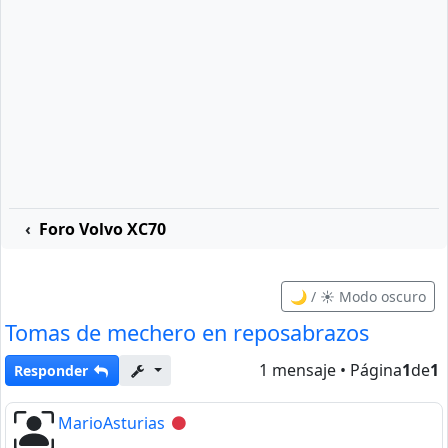
Foro Volvo XC70
🌙 / ☀️ Modo oscuro
Tomas de mechero en reposabrazos
1 mensaje • Página
1
de
1
Responder
MarioAsturias
Desconectado