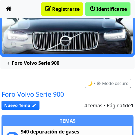
Obviar
Registrarse
Identificarse
Foro Volvo Serie 900
🌙 / ☀️ Modo oscuro
Foro Volvo Serie 900
4 temas • Página
1
de
1
Nuevo Tema
TEMAS
940 depuración de gases