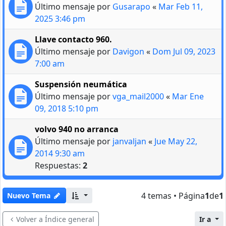
Último mensaje por
Gusarapo
«
Mar Feb 11,
2025 3:46 pm
Llave contacto 960.
Último mensaje por
Davigon
«
Dom Jul 09, 2023
7:00 am
Suspensión neumática
Último mensaje por
vga_mail2000
«
Mar Ene
09, 2018 5:10 pm
volvo 940 no arranca
Último mensaje por
janvaljan
«
Jue May 22,
2014 9:30 am
Respuestas:
2
4 temas • Página
1
de
1
Nuevo Tema
Volver a Índice general
Ir a