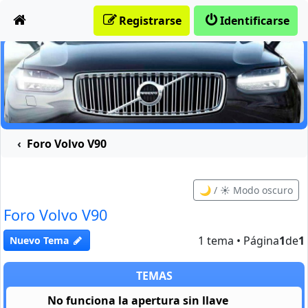
Obviar
Registrarse
Identificarse
Foro Volvo V90
🌙 / ☀️ Modo oscuro
Foro Volvo V90
1 tema • Página
1
de
1
Nuevo Tema
TEMAS
No funciona la apertura sin llave