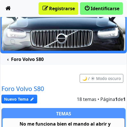
Obviar
Registrarse
Identificarse
Foro Volvo S80
🌙 / ☀️ Modo oscuro
Foro Volvo S80
18 temas • Página
1
de
1
Nuevo Tema
TEMAS
No me funciona bien el mando al abrir y