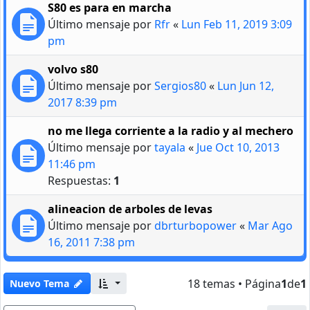
S80 es para en marcha
Último mensaje por
Rfr
«
Lun Feb 11, 2019 3:09
pm
volvo s80
Último mensaje por
Sergios80
«
Lun Jun 12,
2017 8:39 pm
no me llega corriente a la radio y al mechero
Último mensaje por
tayala
«
Jue Oct 10, 2013
11:46 pm
Respuestas:
1
alineacion de arboles de levas
Último mensaje por
dbrturbopower
«
Mar Ago
16, 2011 7:38 pm
18 temas • Página
1
de
1
Nuevo Tema