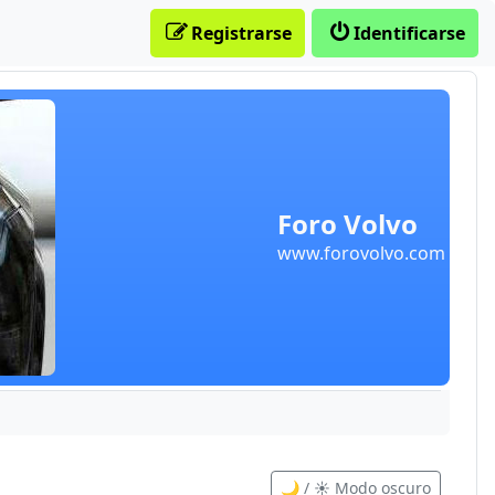
Registrarse
Identificarse
Foro Volvo
www.forovolvo.com
🌙 / ☀️ Modo oscuro