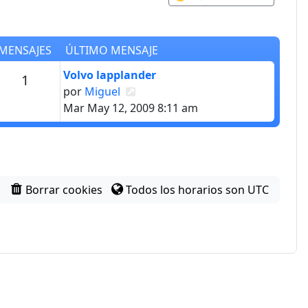
MENSAJES
ÚLTIMO MENSAJE
Último mensaje
Volvo lapplander
Mensajes
1
Ver último mensaje
por
Miguel
Mar May 12, 2009 8:11 am
Borrar cookies
Todos los horarios son
UTC