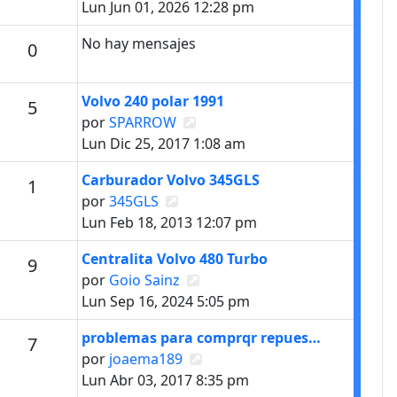
Lun Jun 01, 2026 12:28 pm
No hay mensajes
Mensajes
0
Último mensaje
Volvo 240 polar 1991
Mensajes
5
Ver último mensaje
por
SPARROW
Lun Dic 25, 2017 1:08 am
Último mensaje
Carburador Volvo 345GLS
Mensajes
1
Ver último mensaje
por
345GLS
Lun Feb 18, 2013 12:07 pm
Último mensaje
Centralita Volvo 480 Turbo
Mensajes
9
Ver último mensaje
por
Goio Sainz
Lun Sep 16, 2024 5:05 pm
Último mensaje
problemas para comprqr repues…
Mensajes
7
Ver último mensaje
por
joaema189
Lun Abr 03, 2017 8:35 pm