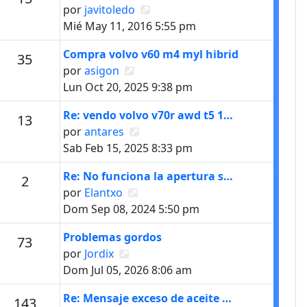
Ver último mensaje
por
javitoledo
Mié May 11, 2016 5:55 pm
Último mensaje
Compra volvo v60 m4 myl hibrid
s
Mensajes
35
Ver último mensaje
por
asigon
Lun Oct 20, 2025 9:38 pm
Último mensaje
Re: vendo volvo v70r awd t5 1…
Mensajes
13
Ver último mensaje
por
antares
Sab Feb 15, 2025 8:33 pm
Último mensaje
Re: No funciona la apertura s…
Mensajes
2
Ver último mensaje
por
Elantxo
Dom Sep 08, 2024 5:50 pm
Último mensaje
Problemas gordos
s
Mensajes
73
Ver último mensaje
por
Jordix
Dom Jul 05, 2026 8:06 am
Último mensaje
Re: Mensaje exceso de aceite …
s
Mensajes
143