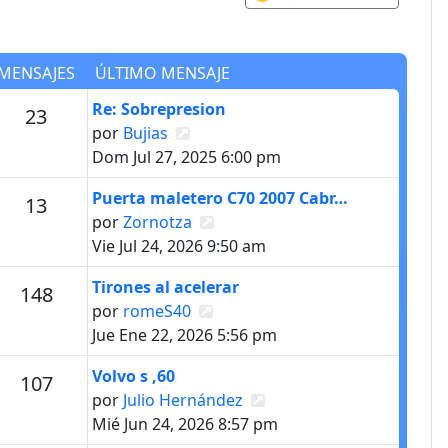
MENSAJES
ÚLTIMO MENSAJE
Último mensaje
Re: Sobrepresion
s
Mensajes
23
Ver último mensaje
por
Bujias
Dom Jul 27, 2025 6:00 pm
Último mensaje
Puerta maletero C70 2007 Cabr…
Mensajes
13
Ver último mensaje
por
Zornotza
Vie Jul 24, 2026 9:50 am
Último mensaje
Tirones al acelerar
s
Mensajes
148
Ver último mensaje
por
romeS40
Jue Ene 22, 2026 5:56 pm
Último mensaje
Volvo s ,60
s
Mensajes
107
Ver último mensaje
por
Julio Hernández
Mié Jun 24, 2026 8:57 pm