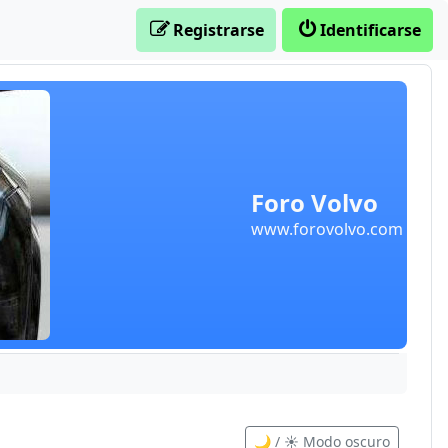
Registrarse
Identificarse
Foro Volvo
www.forovolvo.com
🌙 / ☀️ Modo oscuro