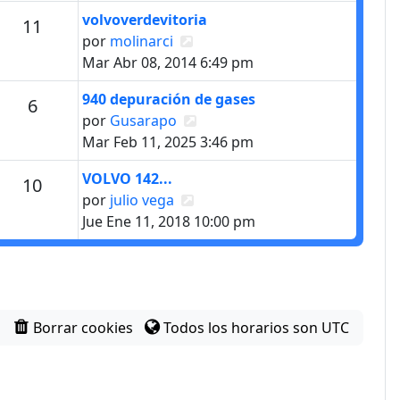
Último mensaje
volvoverdevitoria
Mensajes
11
Ver último mensaje
por
molinarci
Mar Abr 08, 2014 6:49 pm
Último mensaje
940 depuración de gases
Mensajes
6
Ver último mensaje
por
Gusarapo
Mar Feb 11, 2025 3:46 pm
Último mensaje
VOLVO 142...
Mensajes
10
Ver último mensaje
por
julio vega
Jue Ene 11, 2018 10:00 pm
Borrar cookies
Todos los horarios son
UTC