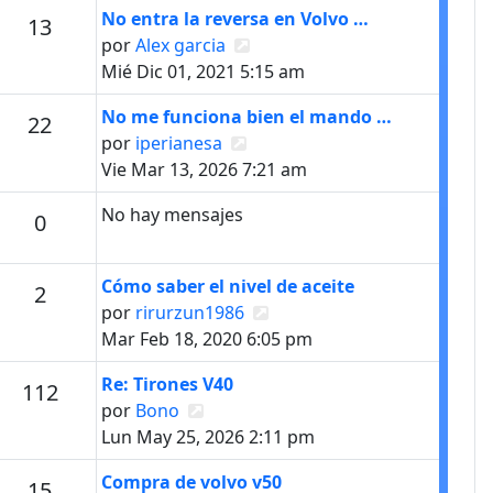
Último mensaje
No entra la reversa en Volvo …
s
Mensajes
13
Ver último mensaje
por
Alex garcia
Mié Dic 01, 2021 5:15 am
Último mensaje
No me funciona bien el mando …
s
Mensajes
22
Ver último mensaje
por
iperianesa
Vie Mar 13, 2026 7:21 am
No hay mensajes
Mensajes
0
Último mensaje
Cómo saber el nivel de aceite
Mensajes
2
Ver último mensaje
por
rirurzun1986
Mar Feb 18, 2020 6:05 pm
Último mensaje
Re: Tirones V40
s
Mensajes
112
Ver último mensaje
por
Bono
Lun May 25, 2026 2:11 pm
Último mensaje
Compra de volvo v50
Mensajes
15