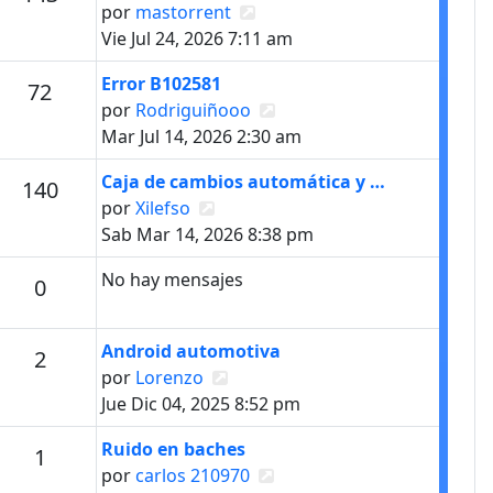
Ver último mensaje
por
mastorrent
Vie Jul 24, 2026 7:11 am
Último mensaje
Error B102581
s
Mensajes
72
Ver último mensaje
por
Rodriguiñooo
Mar Jul 14, 2026 2:30 am
Último mensaje
Caja de cambios automática y …
s
Mensajes
140
Ver último mensaje
por
Xilefso
Sab Mar 14, 2026 8:38 pm
No hay mensajes
Mensajes
0
Último mensaje
Android automotiva
Mensajes
2
Ver último mensaje
por
Lorenzo
Jue Dic 04, 2025 8:52 pm
Último mensaje
Ruido en baches
Mensajes
1
Ver último mensaje
por
carlos 210970