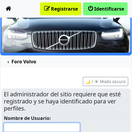
Obviar
Registrarse
Identificarse
Foro Volvo
🌙 / ☀️ Modo oscuro
El administrador del sitio requiere que esté
registrado y se haya identificado para ver
perfiles.
Nombre de Usuario: