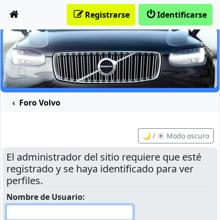
Obviar
Registrarse
Identificarse
Foro Volvo
🌙 / ☀️ Modo oscuro
El administrador del sitio requiere que esté
registrado y se haya identificado para ver
perfiles.
Nombre de Usuario: