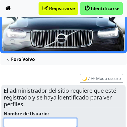
Obviar
Registrarse
Identificarse
Foro Volvo
🌙 / ☀️ Modo oscuro
El administrador del sitio requiere que esté
registrado y se haya identificado para ver
perfiles.
Nombre de Usuario: