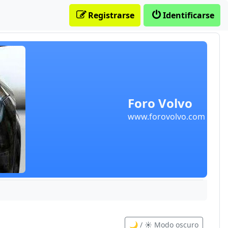
Registrarse
Identificarse
Foro Volvo
www.forovolvo.com
🌙 / ☀️ Modo oscuro