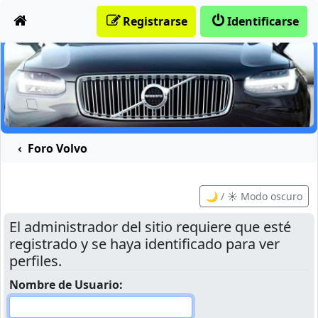
Obviar
Registrarse
Identificarse
Foro Volvo
🌙 / ☀️ Modo oscuro
El administrador del sitio requiere que esté
registrado y se haya identificado para ver
perfiles.
Nombre de Usuario: