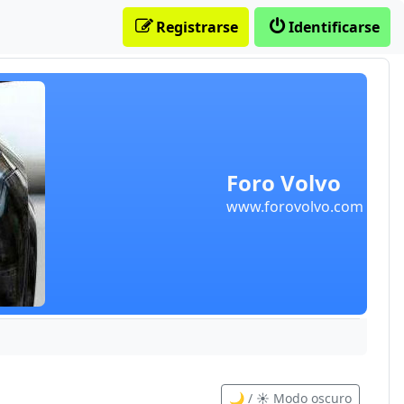
Registrarse
Identificarse
Foro Volvo
www.forovolvo.com
🌙 / ☀️ Modo oscuro