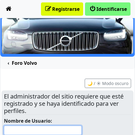
Obviar
Registrarse
Identificarse
Foro Volvo
🌙 / ☀️ Modo oscuro
El administrador del sitio requiere que esté
registrado y se haya identificado para ver
perfiles.
Nombre de Usuario: