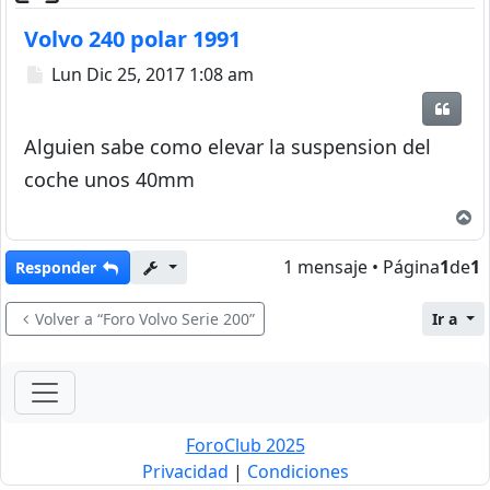
Volvo 240 polar 1991
Mensaje
Lun Dic 25, 2017 1:08 am
Citar
Alguien sabe como elevar la suspension del
coche unos 40mm
A
1 mensaje • Página
1
de
1
Responder
Volver a “Foro Volvo Serie 200”
Ir a
ForoClub 2025
Privacidad
|
Condiciones