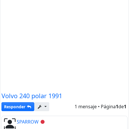
Volvo 240 polar 1991
1 mensaje • Página
1
de
1
Responder
SPARROW
Desconectado