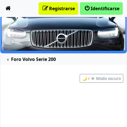
Obviar
Registrarse
Identificarse
Foro Volvo Serie 200
🌙 / ☀️ Modo oscuro