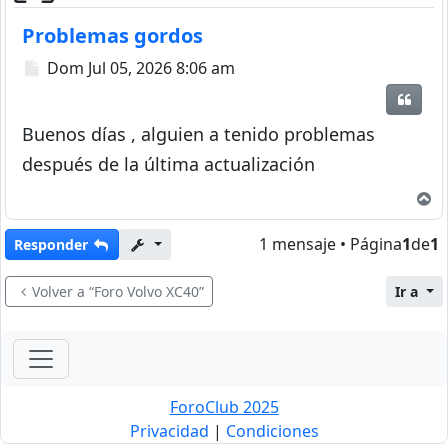
Problemas gordos
Mensaje
Dom Jul 05, 2026 8:06 am
Citar
Buenos días , alguien a tenido problemas
después de la última actualización
A
1 mensaje • Página
1
de
1
Responder
Volver a “Foro Volvo XC40”
Ir a
ForoClub 2025
Privacidad
|
Condiciones