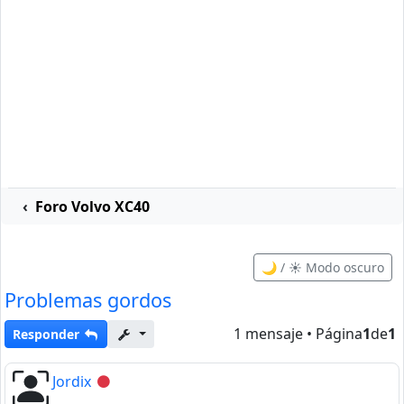
Foro Volvo XC40
🌙 / ☀️ Modo oscuro
Problemas gordos
1 mensaje • Página
1
de
1
Responder
Jordix
Desconectado