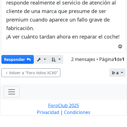
responde realmente el servicio de atención al
cliente de una marca que presume de ser
premium cuando aparece un fallo grave de
fabricación.
¡A ver cuánto tardan ahora en reparar el coche!
A
2 mensajes • Página
1
de
1
Responder
Volver a “Foro Volvo XC60”
Ir a
ForoClub 2025
Privacidad
|
Condiciones