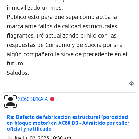
inmovilizado un mes.
Publico esto para que sepa cómo actúa la
marca ante fallos de calidad estructurales
flagrantes. Iré actualizando el hilo con las
respuestas de Consumo y de Suecia por si a
algún compañero le sirve de precedente en el
futuro.
Saludos.
A
XC60BIZKAIA
Desconectado
Re: Defecto de fabricación estructural (porosidad
en bloque motor) en XC60 D3 - Admitido por taller
oficial y ratificado
Mensaje
Jue Jul 02, 2026 10:30 am