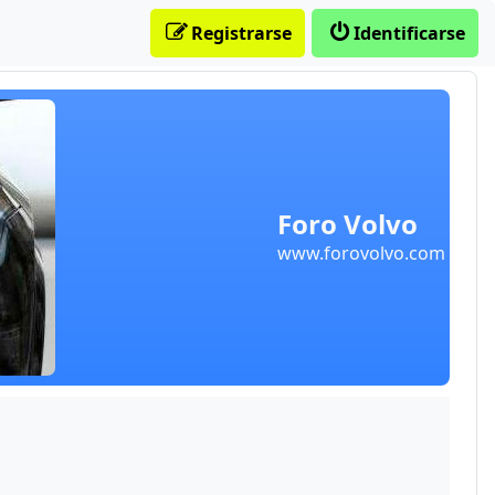
Registrarse
Identificarse
Foro Volvo
www.forovolvo.com