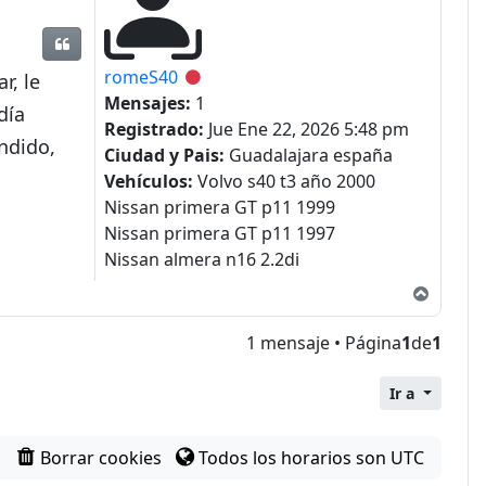
Citar
romeS40
Desconectado
r, le
Mensajes:
1
día
Registrado:
Jue Ene 22, 2026 5:48 pm
endido,
Ciudad y Pais:
Guadalajara españa
Vehículos:
Volvo s40 t3 año 2000
Nissan primera GT p11 1999
Nissan primera GT p11 1997
Nissan almera n16 2.2di
Arriba
1 mensaje • Página
1
de
1
Ir a
Borrar cookies
Todos los horarios son
UTC