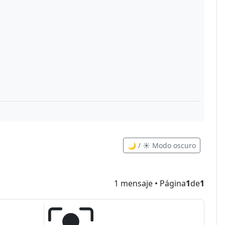
🌙 / ☀️ Modo oscuro
1 mensaje • Página
1
de
1