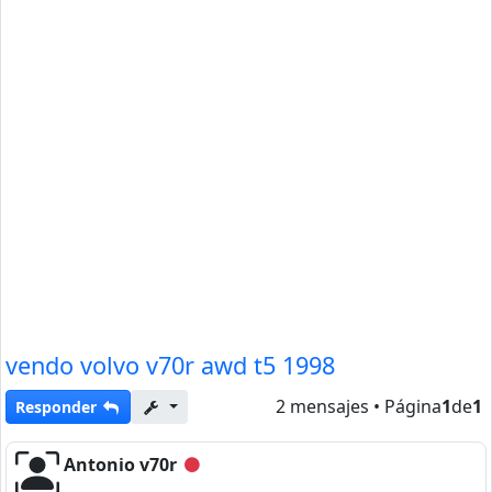
vendo volvo v70r awd t5 1998
2 mensajes • Página
1
de
1
Responder
Antonio v70r
Desconectado