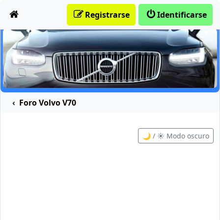
Obviar
Registrarse
Identificarse
Foro Volvo V70
🌙 / ☀️ Modo oscuro