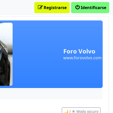
Registrarse
Identificarse
Foro Volvo
www.forovolvo.com
🌙 / ☀️ Modo oscuro