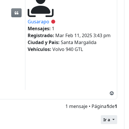
Citar
Gusarapo
Desconectado
Mensajes:
1
Registrado:
Mar Feb 11, 2025 3:43 pm
Ciudad y Pais:
Santa Margalida
Vehículos:
Volvo 940 GTL
Arriba
1 mensaje • Página
1
de
1
Ir a