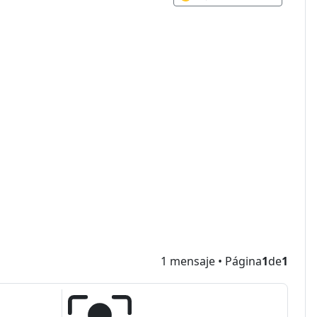
1 mensaje • Página
1
de
1