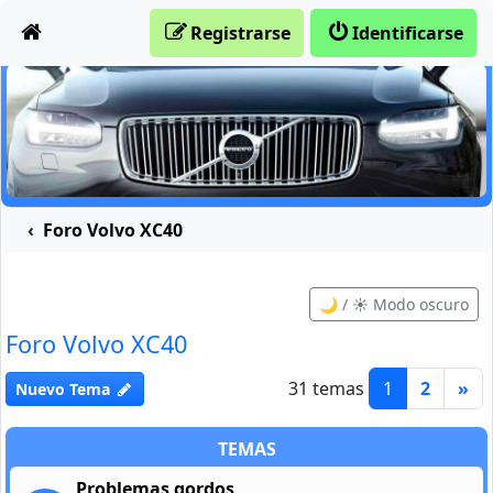
Obviar
Registrarse
Identificarse
Foro Volvo XC40
🌙 / ☀️ Modo oscuro
Foro Volvo XC40
31 temas
1
2
»
Nuevo Tema
TEMAS
Problemas gordos