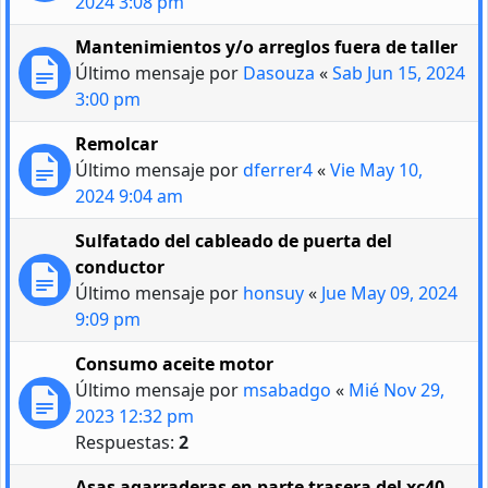
2024 3:08 pm
Mantenimientos y/o arreglos fuera de taller
Último mensaje por
Dasouza
«
Sab Jun 15, 2024
3:00 pm
Remolcar
Último mensaje por
dferrer4
«
Vie May 10,
2024 9:04 am
Sulfatado del cableado de puerta del
conductor
Último mensaje por
honsuy
«
Jue May 09, 2024
9:09 pm
Consumo aceite motor
Último mensaje por
msabadgo
«
Mié Nov 29,
2023 12:32 pm
Respuestas:
2
Asas agarraderas en parte trasera del xc40