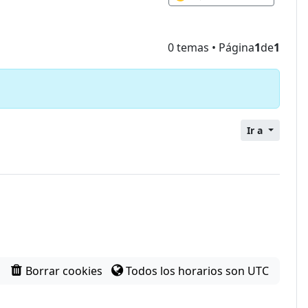
0 temas • Página
1
de
1
Ir a
Borrar cookies
Todos los horarios son
UTC