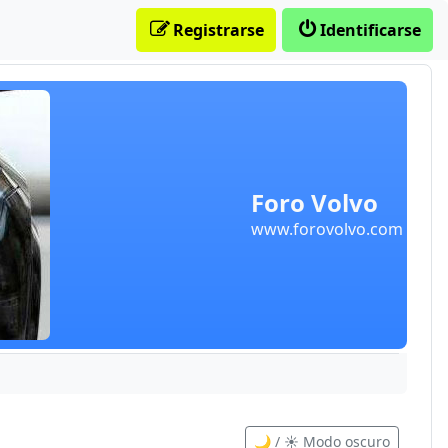
Registrarse
Identificarse
Foro Volvo
www.forovolvo.com
🌙 / ☀️ Modo oscuro