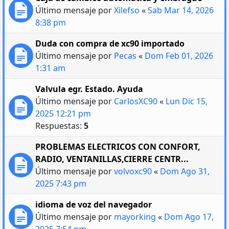
Último mensaje por
Xilefso
«
Sab Mar 14, 2026
8:38 pm
Duda con compra de xc90 importado
Último mensaje por
Pecas
«
Dom Feb 01, 2026
1:31 am
Valvula egr. Estado. Ayuda
Último mensaje por
CarlosXC90
«
Lun Dic 15,
2025 12:21 pm
Respuestas:
5
PROBLEMAS ELECTRICOS CON CONFORT,
RADIO, VENTANILLAS,CIERRE CENTR...
Último mensaje por
volvoxc90
«
Dom Ago 31,
2025 7:43 pm
idioma de voz del navegador
Último mensaje por
mayorking
«
Dom Ago 17,