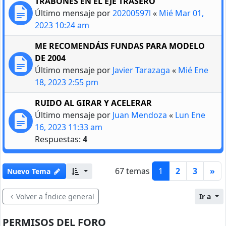
TRABONES EN EL EJE TRASERO
Último mensaje por
20200597l
«
Mié Mar 01,
2023 10:24 am
ME RECOMENDÁIS FUNDAS PARA MODELO
DE 2004
Último mensaje por
Javier Tarazaga
«
Mié Ene
18, 2023 2:55 pm
RUIDO AL GIRAR Y ACELERAR
Último mensaje por
Juan Mendoza
«
Lun Ene
16, 2023 11:33 am
Respuestas:
4
67 temas
1
2
3
»
Nuevo Tema
Volver a Índice general
Ir a
PERMISOS DEL FORO