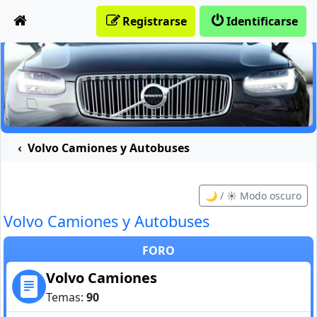
Obviar
Registrarse
Identificarse
Volvo Camiones y Autobuses
🌙 / ☀️ Modo oscuro
Volvo Camiones y Autobuses
FORO
Volvo Camiones
Temas:
90