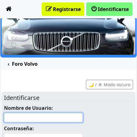
Obviar
Registrarse
Identificarse
Foro Volvo
🌙 / ☀️ Modo oscuro
Identificarse
Nombre de Usuario:
Contraseña: