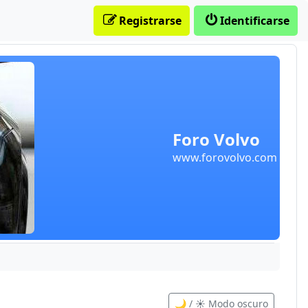
Registrarse
Identificarse
Foro Volvo
www.forovolvo.com
🌙 / ☀️ Modo oscuro