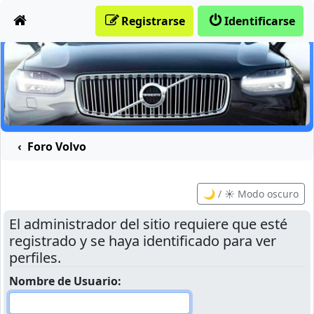
Obviar
Registrarse
Identificarse
Foro Volvo
🌙 / ☀️ Modo oscuro
El administrador del sitio requiere que esté
registrado y se haya identificado para ver
perfiles.
Nombre de Usuario: