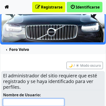
Obviar
Registrarse
Identificarse
Foro Volvo
🌙 / ☀️ Modo oscuro
El administrador del sitio requiere que esté
registrado y se haya identificado para ver
perfiles.
Nombre de Usuario: