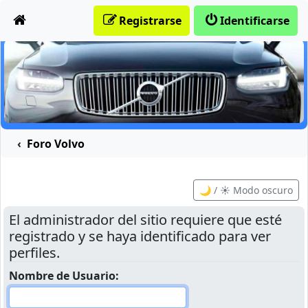
Obviar
Registrarse
Identificarse
Foro Volvo
🌙 / ☀️ Modo oscuro
El administrador del sitio requiere que esté
registrado y se haya identificado para ver
perfiles.
Nombre de Usuario: