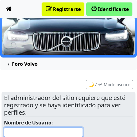
Obviar
Registrarse
Identificarse
Foro Volvo
🌙 / ☀️ Modo oscuro
El administrador del sitio requiere que esté
registrado y se haya identificado para ver
perfiles.
Nombre de Usuario: