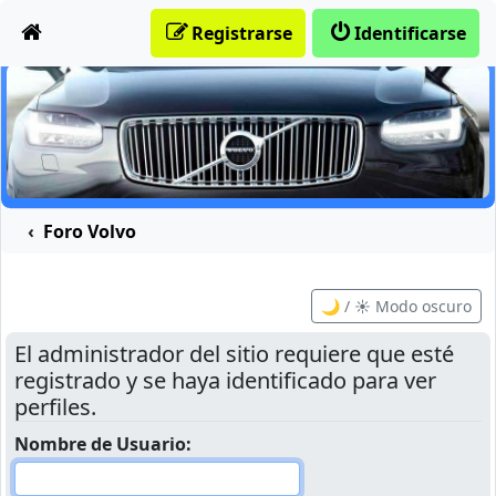
Obviar
Registrarse
Identificarse
Foro Volvo
🌙 / ☀️ Modo oscuro
El administrador del sitio requiere que esté
registrado y se haya identificado para ver
perfiles.
Nombre de Usuario: