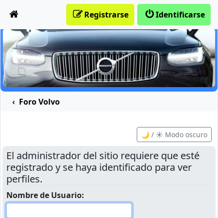
Obviar
Registrarse
Identificarse
Foro Volvo
🌙 / ☀️ Modo oscuro
El administrador del sitio requiere que esté
registrado y se haya identificado para ver
perfiles.
Nombre de Usuario: