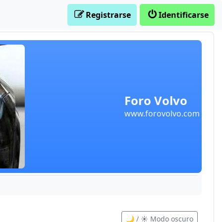
Registrarse
Identificarse
Foro Volvo
www.forovolvo.com
🌙 / ☀️ Modo oscuro