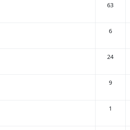
Tema
63
Temas
6
Tema
24
Temas
9
Temas
1