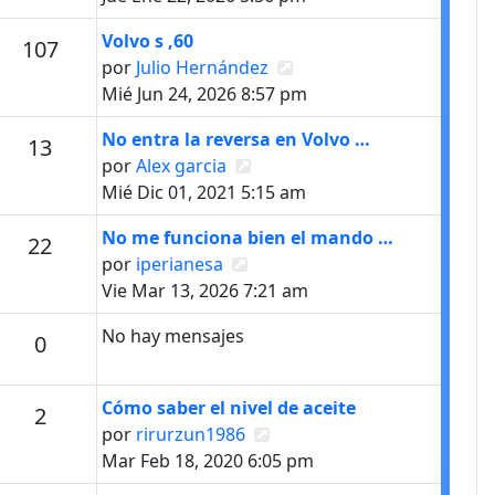
Último mensaje
Volvo s ,60
s
Mensajes
107
Ver último mensaje
por
Julio Hernández
Mié Jun 24, 2026 8:57 pm
Último mensaje
No entra la reversa en Volvo …
s
Mensajes
13
Ver último mensaje
por
Alex garcia
Mié Dic 01, 2021 5:15 am
Último mensaje
No me funciona bien el mando …
s
Mensajes
22
Ver último mensaje
por
iperianesa
Vie Mar 13, 2026 7:21 am
No hay mensajes
Mensajes
0
Último mensaje
Cómo saber el nivel de aceite
Mensajes
2
Ver último mensaje
por
rirurzun1986
Mar Feb 18, 2020 6:05 pm