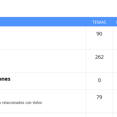
TEMAS
Tema
90
Tema
262
ones
Temas
0
Tema
79
o relacionados con Volvo