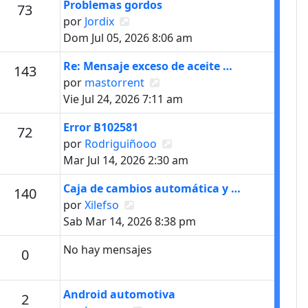
Último mensaje
Problemas gordos
s
Mensajes
73
Ver último mensaje
por
Jordix
Dom Jul 05, 2026 8:06 am
Último mensaje
Re: Mensaje exceso de aceite …
s
Mensajes
143
Ver último mensaje
por
mastorrent
Vie Jul 24, 2026 7:11 am
Último mensaje
Error B102581
s
Mensajes
72
Ver último mensaje
por
Rodriguiñooo
Mar Jul 14, 2026 2:30 am
Último mensaje
Caja de cambios automática y …
s
Mensajes
140
Ver último mensaje
por
Xilefso
Sab Mar 14, 2026 8:38 pm
No hay mensajes
Mensajes
0
Último mensaje
Android automotiva
Mensajes
2