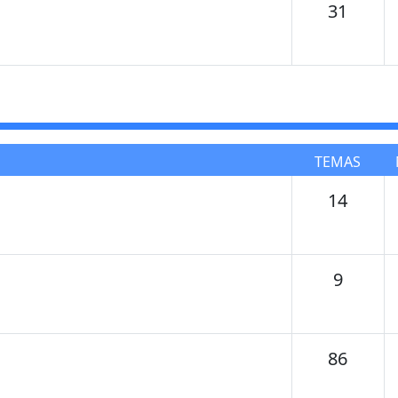
Tema
31
TEMAS
Tema
14
Temas
9
Tema
86