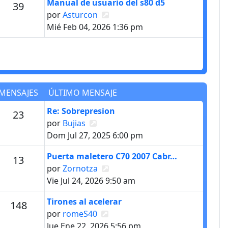
Último mensaje
Manual de usuario del s80 d5
s
Mensajes
39
Ver último mensaje
por
Asturcon
Mié Feb 04, 2026 1:36 pm
MENSAJES
ÚLTIMO MENSAJE
Último mensaje
Re: Sobrepresion
s
Mensajes
23
Ver último mensaje
por
Bujias
Dom Jul 27, 2025 6:00 pm
Último mensaje
Puerta maletero C70 2007 Cabr…
Mensajes
13
Ver último mensaje
por
Zornotza
Vie Jul 24, 2026 9:50 am
Último mensaje
Tirones al acelerar
s
Mensajes
148
Ver último mensaje
por
romeS40
Jue Ene 22, 2026 5:56 pm