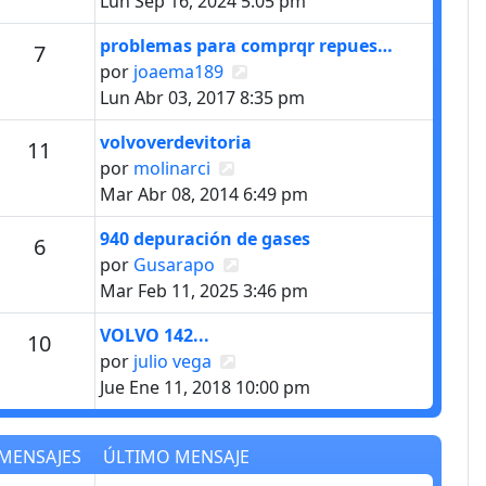
Lun Sep 16, 2024 5:05 pm
Último mensaje
problemas para comprqr repues…
Mensajes
7
Ver último mensaje
por
joaema189
Lun Abr 03, 2017 8:35 pm
Último mensaje
volvoverdevitoria
Mensajes
11
Ver último mensaje
por
molinarci
Mar Abr 08, 2014 6:49 pm
Último mensaje
940 depuración de gases
Mensajes
6
Ver último mensaje
por
Gusarapo
Mar Feb 11, 2025 3:46 pm
Último mensaje
VOLVO 142...
Mensajes
10
Ver último mensaje
por
julio vega
Jue Ene 11, 2018 10:00 pm
MENSAJES
ÚLTIMO MENSAJE