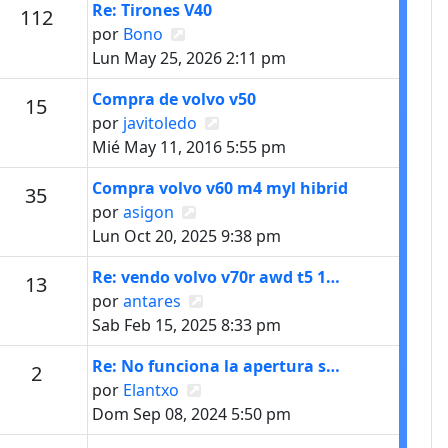
Último mensaje
Re: Tirones V40
s
Mensajes
112
Ver último mensaje
por
Bono
Lun May 25, 2026 2:11 pm
Último mensaje
Compra de volvo v50
Mensajes
15
Ver último mensaje
por
javitoledo
Mié May 11, 2016 5:55 pm
Último mensaje
Compra volvo v60 m4 myl hibrid
s
Mensajes
35
Ver último mensaje
por
asigon
Lun Oct 20, 2025 9:38 pm
Último mensaje
Re: vendo volvo v70r awd t5 1…
Mensajes
13
Ver último mensaje
por
antares
Sab Feb 15, 2025 8:33 pm
Último mensaje
Re: No funciona la apertura s…
Mensajes
2
Ver último mensaje
por
Elantxo
Dom Sep 08, 2024 5:50 pm