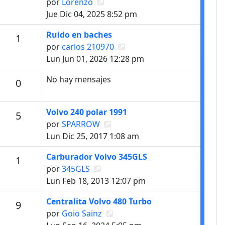
Ver último mensaje
por
Lorenzo
Jue Dic 04, 2025 8:52 pm
Último mensaje
Ruido en baches
Mensajes
1
Ver último mensaje
por
carlos 210970
Lun Jun 01, 2026 12:28 pm
No hay mensajes
Mensajes
0
Último mensaje
Volvo 240 polar 1991
Mensajes
5
Ver último mensaje
por
SPARROW
Lun Dic 25, 2017 1:08 am
Último mensaje
Carburador Volvo 345GLS
Mensajes
1
Ver último mensaje
por
345GLS
Lun Feb 18, 2013 12:07 pm
Último mensaje
Centralita Volvo 480 Turbo
Mensajes
9
Ver último mensaje
por
Goio Sainz