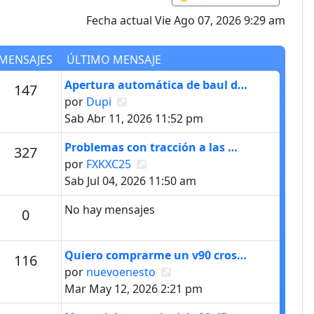
Fecha actual Vie Ago 07, 2026 9:29 am
MENSAJES
ÚLTIMO MENSAJE
Último mensaje
Apertura automática de baul d…
s
Mensajes
147
Ver último mensaje
por
Dupi
Sab Abr 11, 2026 11:52 pm
Último mensaje
Problemas con tracción a las …
s
Mensajes
327
Ver último mensaje
por
FXKXC25
Sab Jul 04, 2026 11:50 am
No hay mensajes
Mensajes
0
Último mensaje
Quiero comprarme un v90 cros…
s
Mensajes
116
Ver último mensaje
por
nuevoenesto
Mar May 12, 2026 2:21 pm